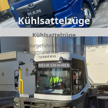
Kühlsattelzüge
Kühlsattelzüge
Temperaturgeführte Transporte in ganz
Deutschland mit Sattelzügen
MEHR ERFAHREN