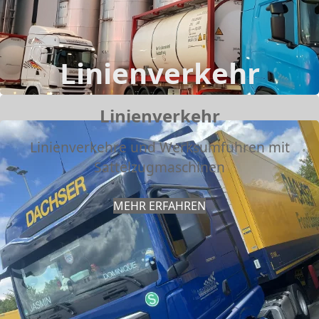
Linienverkehr
Linienverkehr
Linienverkehre und Werksumfuhren mit
Sattelzugmaschinen
MEHR ERFAHREN